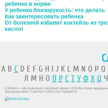
ребёнка в норме
У ребенка близорукость: что делать
Как заинтересовать ребенка
От болезней избавит коктейль из тр
кислот
С
A B
C
D E F G H I J K L M N O P Q
Л М Н О
П
Р
С
Т
У
Ф
Х
Ц
Ч
© Artoks.ru - офтальмология, коррекция зрения. 2026 Все права защищены
ЗАО Артокс ИНН 7710070277 ОГРН 1027700569270