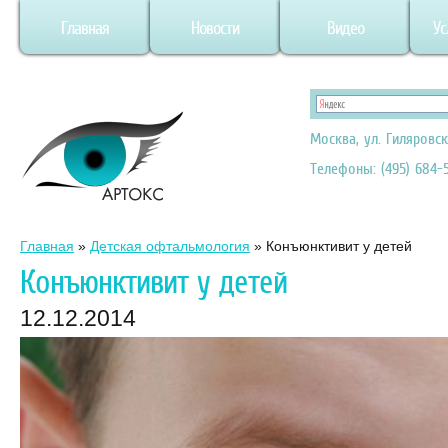
Главная
Новости
Видео
Ус
Москва, ул. Гиляровск
Телефоны: (495) 684-5
Главная
»
Детская офтальмология
»
Конъюнктивит у детей
Конъюнктивит у детей
12.12.2014