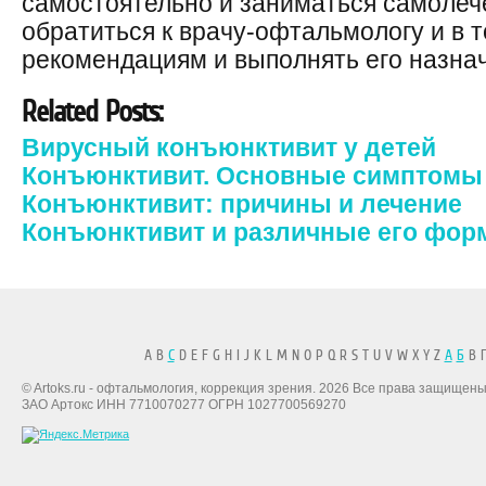
самостоятельно и заниматься самолеч
обратиться к врачу-офтальмологу и в т
рекомендациям и выполнять его назна
Related Posts:
Вирусный конъюнктивит у детей
Конъюнктивит. Основные симптомы
Конъюнктивит: причины и лечение
Конъюнктивит и различные его фо
A B
C
D E F G H I J K L M N O P Q R S T U V W X Y Z
А
Б
В Г
© Artoks.ru - офтальмология, коррекция зрения. 2026 Все права защищены
ЗАО Артокс ИНН 7710070277 ОГРН 1027700569270