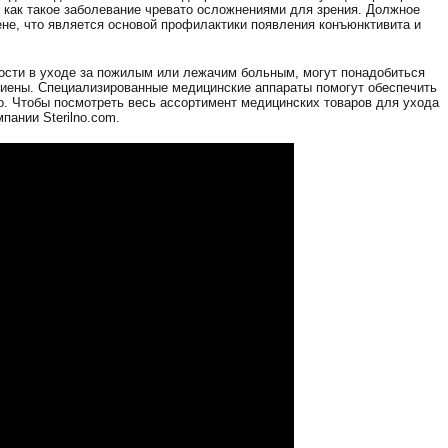
к как такое заболевание чревато осложнениями для зрения. Должное
ене, что является основой профилактики появления конъюнктивита и
ности в уходе за пожилым или лежачим больным, могут понадобиться
иены. Специализированные медицинские аппараты помогут обеспечить
го. Чтобы посмотреть весь ассортимент медицинских товаров для ухода
пании Sterilno.com.