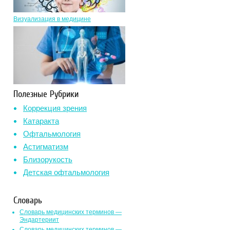
Визуализация в медицине
Полезные Рубрики
Коррекция зрения
Катаракта
Офтальмология
Астигматизм
Близорукость
Детская офтальмология
Словарь
Словарь медицинских терминов —
Эндартериит
Словарь медицинских терминов —