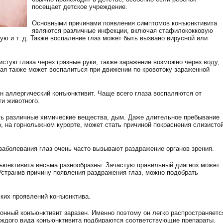
посещает детское учреждение.
Основными причинами появления симптомов конъюнктивита
являются различные инфекции, включая стафилококковую
ую и т. д. Также воспаление глаз может быть вызвано вирусной или
стую глаза через грязные руки, также заражение возможно через воду,
тая также может воспалиться при движении по кровотоку зараженной
н аллергический конъюнктивит. Чаще всего глаза воспаляются от
ти животного.
ть различные химические вещества, дым. Даже длительное пребывание
р, на горнолыжном курорте, может стать причиной покраснения слизисто
заболевания глаз очень часто вызывают раздражение органов зрения.
нъюнктивита весьма разнообразны. Зачастую правильный диагноз может
Устранив причину появления раздражения глаз, можно подобрать
ских проявлений конъюнктива.
ионный конъюнктивит заразен. Именно поэтому он легко распространяетс
аждого вида конъюнктивита подбираются соответствующие препараты.