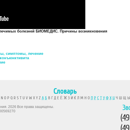
злечимых болезней БИОМЕДИС. Причины возникновения
ы, симптомы, лечение
 конъюнктивита
ние
Словарь
 N O P Q R S T U V W X Y Z
А
Б
В Г Д Е Ё Ж З И К Л М Н О
П
Р
С
Т
У
Ф
Х
Ц
Ч Ш Щ 
Зв
рения. 2026 Все права защищены.
00569270
(49
(49