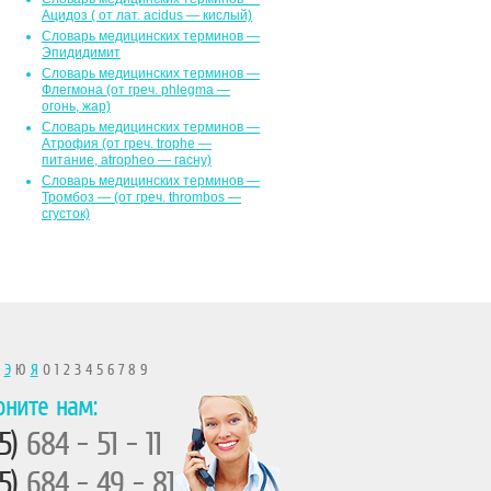
Ацидоз ( от лат. асidus — кислый)
Словарь медицинских терминов —
Эпидидимит
Словарь медицинских терминов —
Флегмона (от гpeч. phlegma —
огонь, жар)
Словарь медицинских терминов —
Атрофия (от греч. trophe —
питание, atropheo — гасну)
Словарь медицинских терминов —
Тромбоз — (от греч. thrombos —
сгусток)
Ы
Э
Ю
Я
0 1 2 3 4 5 6 7 8 9
оните нам:
5)
684 - 51 - 11
5)
684 - 49 - 81