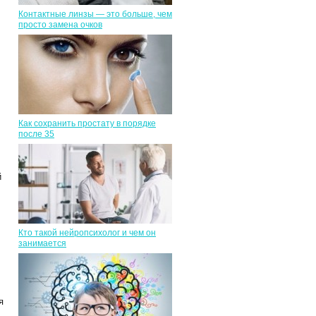
Контактные линзы — это больше, чем
просто замена очков
Как сохранить простату в порядке
после 35
й
Кто такой нейропсихолог и чем он
занимается
я