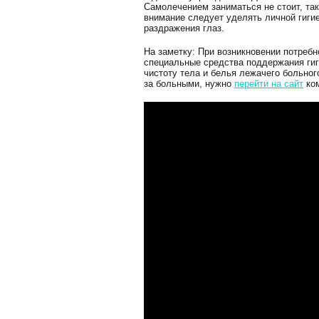
Самолечением заниматься не стоит, та
внимание следует уделять личной гиги
раздражения глаз.
На заметку: При возникновении потреб
специальные средства поддержания гиг
чистоту тела и белья лежачего больно
за больными, нужно
перейти на сайт
ком