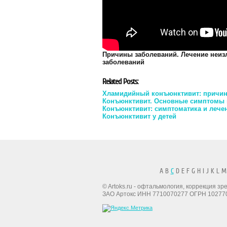
Причины заболеваний. Лечение неи
заболеваний
Related Posts:
Хламидийный конъюнктивит: причин
Конъюнктивит. Основные симптомы
Конъюнктивит: симптоматика и лече
Конъюнктивит у детей
A B
C
D E F G H I J K L M
© Artoks.ru - офтальмология, коррекция з
ЗАО Артокс ИНН 7710070277 ОГРН 10277