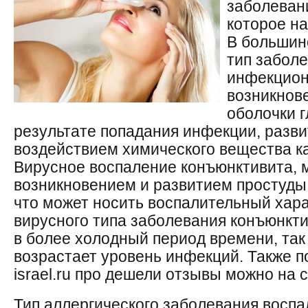
заболевани
которое на
В большин
тип заболе
инфекционн
возникнов
оболочки г
результате попадания инфекции, разви
воздействием химического вещества ка
Вирусное воспаление конъюнктивита, 
возникновением и развитием простуды 
что может носить воспалительный хара
вирусного типа заболевания конъюнкти
в более холодный период времени, так
возрастает уровень инфекций. Также по
israel.ru про дешели отзывы можно на са
Тип аллергического заболевания восп