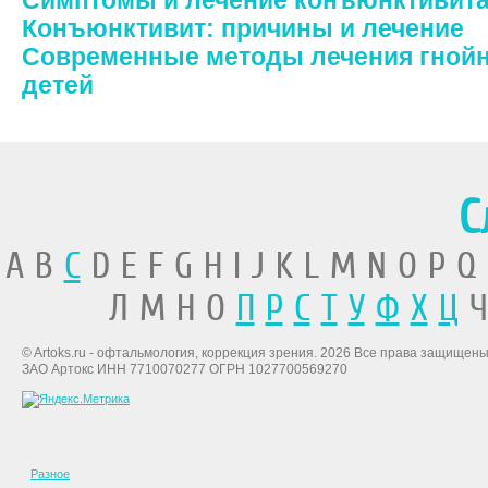
Симптомы и лечение конъюнктивит
Конъюнктивит: причины и лечение
Современные методы лечения гнойн
детей
С
A B
C
D E F G H I J K L M N O P Q
Л М Н О
П
Р
С
Т
У
Ф
Х
Ц
Ч
© Artoks.ru - офтальмология, коррекция зрения. 2026 Все права защищены
ЗАО Артокс ИНН 7710070277 ОГРН 1027700569270
Разное