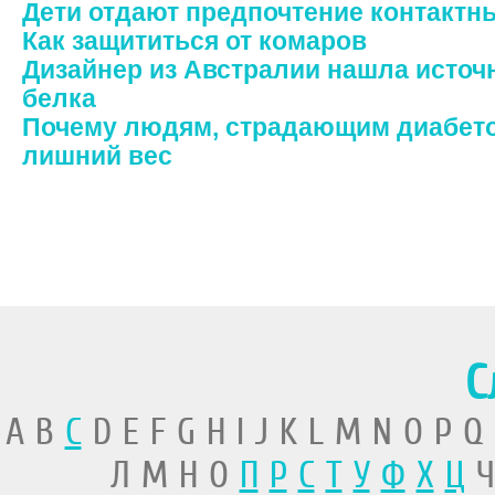
Дети отдают предпочтение контактн
Как защититься от комаров
Дизайнер из Австралии нашла источ
белка
Почему людям, страдающим диабето
лишний вес
С
A B
C
D E F G H I J K L M N O P Q
Л М Н О
П
Р
С
Т
У
Ф
Х
Ц
Ч