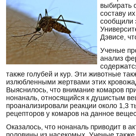
выбирать с
составу их
сообщили 
Университ
Дэвисе, ч
Ученые пр
анализ фе
содержатся
также голубей и кур. Эти животные так
излюбленными жертвами этих кровожа
Выяснилось, что внимание комаров пр
нонаналь, относящийся к душистым в
проанализировали реакции около 1,3 
рецепторов у комаров на данное вещес
Оказалось, что нонаналь приводит в а
половины из насекомых. Ученые также