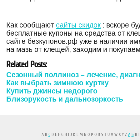
Как сообщают
сайты скидок
: вскоре б
бесплатные купоны на средства от кле
сайте безкупонов.рф уже в наличии и
на мазь от клещей, заходим и покупаем
Related Posts:
Сезонный поллиноз – лечение, диаг
Как выбрать зимнюю куртку
Купить джинсы недорого
Близорукость и дальнозоркость
A B
C
D E F G H I J K L M N O P Q R S T U V W X Y Z
А
Б
В Г