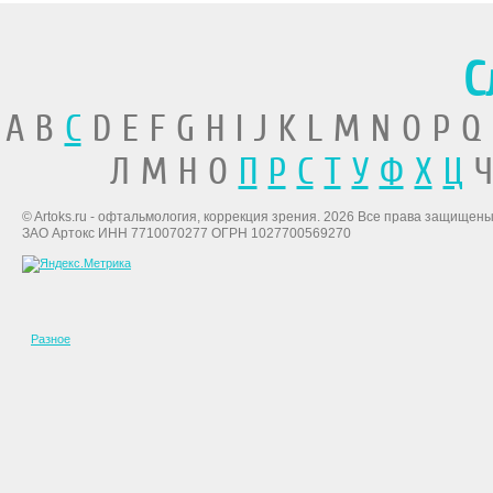
С
A B
C
D E F G H I J K L M N O P Q
Л М Н О
П
Р
С
Т
У
Ф
Х
Ц
Ч
© Artoks.ru - офтальмология, коррекция зрения. 2026 Все права защищены
ЗАО Артокс ИНН 7710070277 ОГРН 1027700569270
Разное