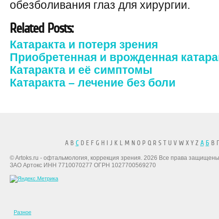
обезболивания глаз для хирургии.
Related Posts:
Катаракта и потеря зрения
Приобретенная и врожденная катара
Катаракта и её симптомы
Катаракта – лечение без боли
A B
C
D E F G H I J K L M N O P Q R S T U V W X Y Z
А
Б
В Г
© Artoks.ru - офтальмология, коррекция зрения. 2026 Все права защищены
ЗАО Артокс ИНН 7710070277 ОГРН 1027700569270
Разное