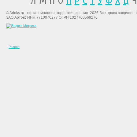
Л М Н О
П
Р
С
Т
У
Ф
Х
Ц
Ч
© Artoks.ru - офтальмология, коррекция зрения. 2026 Все права защищены
ЗАО Артокс ИНН 7710070277 ОГРН 1027700569270
Разное