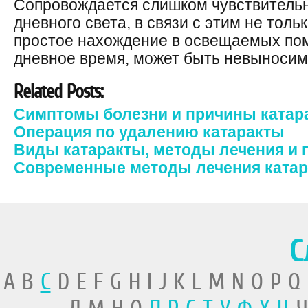
Сопровождается слишком чувствитель
дневного света, в связи с этим не тольк
простое нахождение в освещаемых пом
дневное время, может быть невыноси
Related Posts:
Симптомы болезни и причины катара
Операция по удалению катаракты
Виды катаракты, методы лечения и
Современные методы лечения ката
С
A B
C
D E F G H I J K L M N O P Q