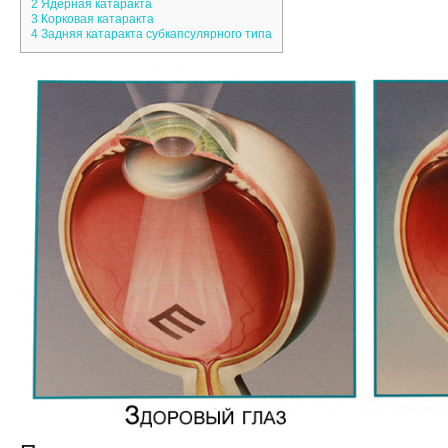
2
Ядерная катаракта
3
Корковая катаракта
4
Задняя катаракта субкапсулярного типа