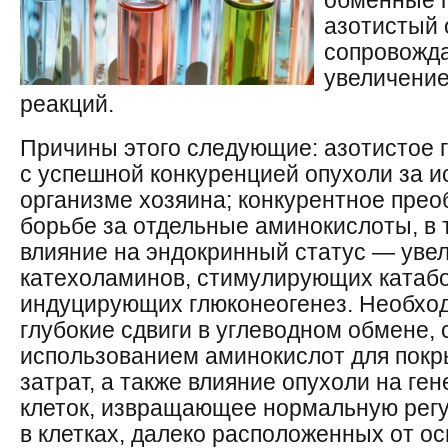
обменные п
азотистый 
сопровожд
увеличение
реакций.
Причины этого следующие: азотистое г
с успешной конкуренцией опухоли за и
организме хозяина; конкурентное прео
борьбе за отдельные аминокислоты, в 
влияние на эндокринный статус — уве
катехоламинов, стимулирующих катабо
индуцирующих глюконеогенез. Необхо
глубокие сдвиги в углеводном обмене
использованием аминокислот для покр
затрат, а также влияние опухоли на ге
клеток, извращающее нормальную рег
в клетках, далеко расположенных от ос