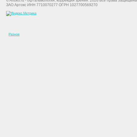
© Artoks.ru - офтальмология, коррекция зрения. 2026 Все права защищены
ЗАО Артокс ИНН 7710070277 ОГРН 1027700569270
Разное