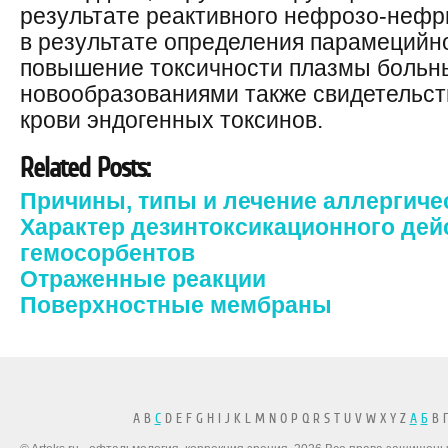
результате реактивного нефрозо-нефр
в результате определения парамецийн
повышение токсичности плазмы больн
новообразованиями также свидетельств
крови эндогенных токсинов.
Related Posts:
Причины, типы и лечение аллергиче
Характер дезинтоксикационного дей
гемосорбентов
Отраженные реакции
Поверхностные мембраны
A B
C
D E F G H I J K L M N O P Q R S T U V W X Y Z
А
Б
В Г