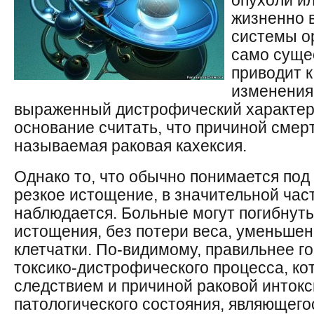
опухоли ил
жизненно 
системы ор
само суще
приводит 
изменения
выраженный дистрофический характер
основание считать, что причиной смерт
называемая раковая кахексия.
Однако то, что обычно понимается под 
резкое истощение, в значительной час
наблюдается. Больные могут погибнуть
истощения, без потери веса, уменьше
клетчатки. По-видимому, правильнее г
токсико-дистрофического процесса, ко
следствием и причиной раковой инток
патологического состояния, являющего