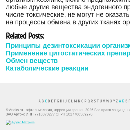
любые другие вещества эндогенного п
числе токсические, не могут не оказат
на процессы обмена в других тканях о
Related Posts:
Принципы дезинтоксикации организ
Применение цитостатических препа
Обмен веществ
Катаболические реакции
A B
C
D E F G H I J K L M N O P Q R S T U V W X Y Z
А
Б
В Г
© Artoks.ru - офтальмология, коррекция зрения. 2026 Все права защищены
ЗАО Артокс ИНН 7710070277 ОГРН 1027700569270