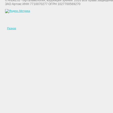
© Artoks.ru - офтальмология, коррекция зрения. 2026 Все права защищены
ЗАО Артокс ИНН 7710070277 ОГРН 1027700569270
Разное