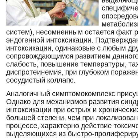
выделяющи
специфиче
опосредов
метаболиз
систем), несомненным остается факт 
эндогенной интоксикации. Подтвержда
интоксикации, одинаковые с любым др
сопровождающимся развитием данного
слабость, повышение температуры, та
диспротеинемия, при глубоком пораже
сосудистый коллапс.
Аналогичный симптомокомплекс прису
Однако для механизмов развития синд
интоксикации при острых и хронически
большей степени, чем при локализова
процессе, характерно действие токсиче
выделяющихся из быстро-пролиферир