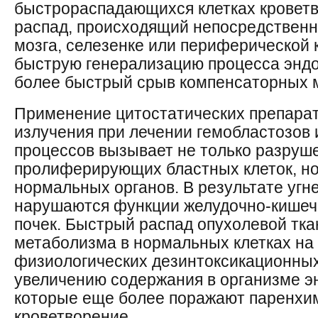
быстрораспадающихся клетках кроветв
распад, происходящий непосредственно
мозга, селезенке или периферической 
быструю генерализацию процесса эндо
более быстрый срыв компенсаторных 
Применение цитостатических препара
излучения при лечении гемобластозов 
процессов вызывает не только разруш
пролиферирующих бластных клеток, но
нормальных органов. В результате угн
нарушаются функции желудочно-кишечн
почек. Быстрый распад опухолевой тк
метаболизма в нормальных клетках на
физиологических дезинтоксикационных
увеличению содержания в организме э
которые еще более поражают паренхи
кроветворение.