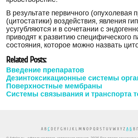
В результате первичного (опухолевая п
(цитостатики) воздействия, явления ги
усугубляются и в сочетании с эндоген
приводят к развитию специфического п
состояния, которое можно назвать цит
Related Posts:
Введение препаратов
Дезинтоксикационные системы орга
Поверхностные мембраны
Системы связывания и транспорта т
A B
C
D E F G H I J K L M N O P Q R S T U V W X Y Z
А
Б
В Г