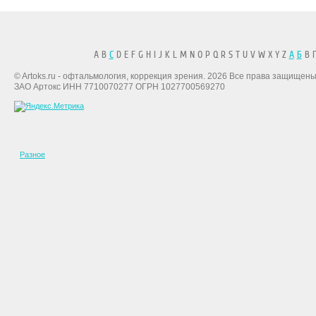
A B
C
D E F G H I J K L M N O P Q R S T U V W X Y Z
А
Б
В Г
© Artoks.ru - офтальмология, коррекция зрения. 2026 Все права защищены
ЗАО Артокс ИНН 7710070277 ОГРН 1027700569270
Разное