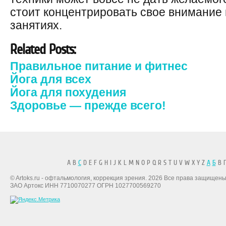
стоит концентрировать свое внимание
занятиях.
Related Posts:
Правильное питание и фитнес
Йога для всех
Йога для похудения
Здоровье — прежде всего!
A B
C
D E F G H I J K L M N O P Q R S T U V W X Y Z
А
Б
В Г
© Artoks.ru - офтальмология, коррекция зрения. 2026 Все права защищены
ЗАО Артокс ИНН 7710070277 ОГРН 1027700569270