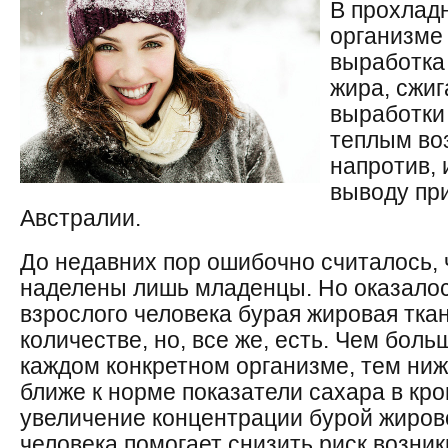
В прохлад
организме
выработка 
жира, сжи
выработки 
теплым во
напротив, 
выводу пр
Австралии.
До недавних пор ошибочно считалось, 
наделены лишь младенцы. Но оказалось
взрослого человека бурая жировая тка
количестве, но, все же, есть. Чем боль
каждом конкретном организме, тем ниж
ближе к норме показатели сахара в кро
увеличение концентрации бурой жирово
человека помогает снизить риск возни