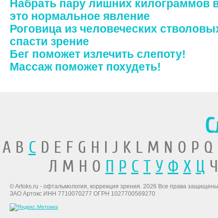
Набрать пару лишних килограммов 
это нормальное явление
Роговица из человеческих стволовы
спасти зрение
Бег поможет излечить слепоту!
Массаж поможет похудеть!
С
A B
C
D E F G H I J K L M N O P Q
Л М Н О
П
Р
С
Т
У
Ф
Х
Ц
Ч
© Artoks.ru - офтальмология, коррекция зрения. 2026 Все права защищены
ЗАО Артокс ИНН 7710070277 ОГРН 1027700569270