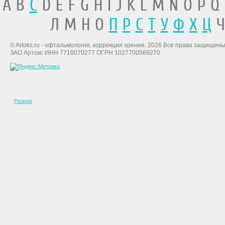
A B
C
D E F G H I J K L M N O P Q
Л М Н О
П
Р
С
Т
У
Ф
Х
Ц
Ч
© Artoks.ru - офтальмология, коррекция зрения. 2026 Все права защищены
ЗАО Артокс ИНН 7710070277 ОГРН 1027700569270
Разное