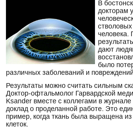
В бостонс
докторам 
человеческ
стволовых 
человека.
результат
дают людя
восстановл
было потер
различных заболеваний и повреждений
Результаты можно считать сильным ск
Доктор-офтальмолог Гарвардской мед
Ksander вместе с коллегами в журнале
доклад о проделанной работе. Это ед
пример, когда ткань была выращена из
клеток.