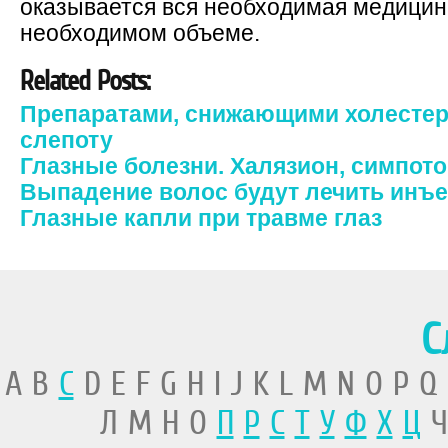
оказывается вся необходимая медицин
необходимом объеме.
Related Posts:
Препаратами, снижающими холестери
слепоту
Глазные болезни. Халязион, симпото
Выпадение волос будут лечить инъ
Глазные капли при травме глаз
С
A B
C
D E F G H I J K L M N O P Q
Л М Н О
П
Р
С
Т
У
Ф
Х
Ц
Ч