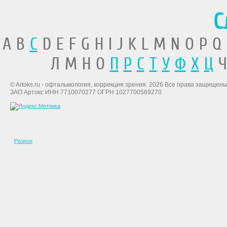
С
A B
C
D E F G H I J K L M N O P Q
Л М Н О
П
Р
С
Т
У
Ф
Х
Ц
Ч
© Artoks.ru - офтальмология, коррекция зрения. 2026 Все права защищены
ЗАО Артокс ИНН 7710070277 ОГРН 1027700569270
Разное