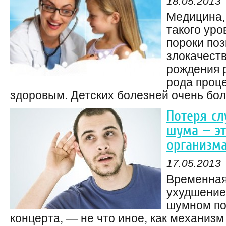
18.05.2013
Медицина,
такого уро
пороки поз
злокачест
рождения р
рода проц
здоровым. Детских болезней очень боль
Потеря сл
шума — эт
организм
17.05.2013
Временная
ухудшение
шумном по
концерта, — не что иное, как механизм