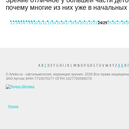
Зрение отличное у большей части деток
почему многие из них уже в начальных к
1
2
3
4
5
6
7
8
9
10
11
12
13
14
15
16
17
18
19
20
21
22
23
24
/29
25
26
27
28
2
A B
C
D E F G H I J K L M N O P Q R S T U V W X Y Z
А
Б
В Г
© Artoks.ru - офтальмология, коррекция зрения. 2026 Все права защищены
ЗАО Артокс ИНН 7710070277 ОГРН 1027700569270
Разное