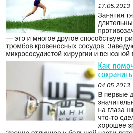
17.05.2013
Занятия тя
длительны
противоза
— это и многое другое способствует р
тромбов кровеносных сосудов. Завед
микрососудистой хирургии и венозной п
Как помо
сохранить
04.05.2013
В первые 
значительн
на глаза ш
что-то сде
хорошее з