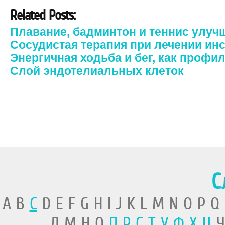
Related Posts:
Плавание, бадминтон и теннис улуч
Сосудистая терапия при лечении ин
Энергичная ходьба и бег, как профи
Слой эндотелиальных клеток
С
A B
C
D E F G H I J K L M N O P Q
Л М Н О
П
Р
С
Т
У
Ф
Х
Ц
Ч