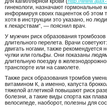
для капиллярной крови (
http://www.ajax
гинекологи, назначают гормональные к
информируя своих пациенток об этом 
хотя в инструкции это указано, но люд
к лекарствам“, — пояснил врач.
У мужчин риск образования тромбозов 
длительного перелета. Врачи советуют:
двигать ногами, также рекомендуется 
чулки или гольфы. Они показаны людя
длительную поездку в железнодорожн
транспорте или на самолете.
Также риск образования тромбов умен
витамином К, а именно, капуста брокко
тяжелой атлетикой повышают риск раз
болезни, а такие виды спорта как плава
велосипеде, наоборот, полезны для сос