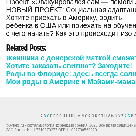
Проект «Эвакуировался сам — помоги 
НОВЫЙ ПРОЕКТ: Социальная адаптаци
Хотите приехать в Америку, родить
ребенка в США или приехать на обучен
с чего начать? Как это происходит изо 
Related Posts:
Женщина с донорской маткой сможет
Хотите заказать свитшот? Заходите!
Роды во Флориде: здесь всегда сол
Мои роды в Америке и Майами-мама
A B
C
D E F G H I J K L M N O P Q R S T U V W X Y Z
А
Б
В Г
© Artoks.ru - офтальмология, коррекция зрения. 2026 Все права защищены
ЗАО Артокс ИНН 7710070277 ОГРН 1027700569270