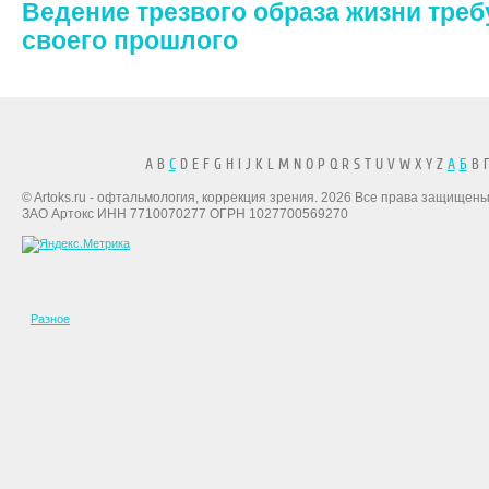
Ведение трезвого образа жизни тре
своего прошлого
A B
C
D E F G H I J K L M N O P Q R S T U V W X Y Z
А
Б
В Г
© Artoks.ru - офтальмология, коррекция зрения. 2026 Все права защищены
ЗАО Артокс ИНН 7710070277 ОГРН 1027700569270
Разное