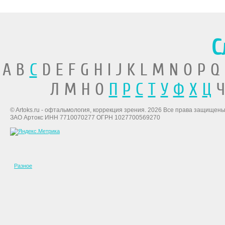
С
A B
C
D E F G H I J K L M N O P Q
Л М Н О
П
Р
С
Т
У
Ф
Х
Ц
Ч
© Artoks.ru - офтальмология, коррекция зрения. 2026 Все права защищены
ЗАО Артокс ИНН 7710070277 ОГРН 1027700569270
Разное