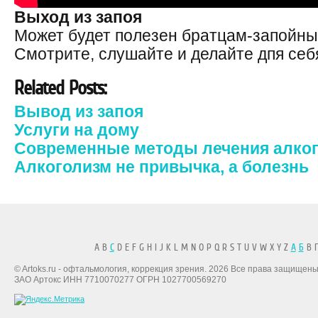
Выход из запоя
Может будет полезен братцам-запойны
Смотрите, слушайте и делайте дпя себ
Related Posts:
Вывод из запоя
Услуги на дому
Современные методы лечения алко
Алкоголизм не привычка, а болезнь
A B
C
D E F G H I J K L M N O P Q R S T U V W X Y Z
А
Б
В Г
© Artoks.ru - офтальмология, коррекция зрения. 2026 Все права защищены
ЗАО Артокс ИНН 7710070277 ОГРН 1027700569270