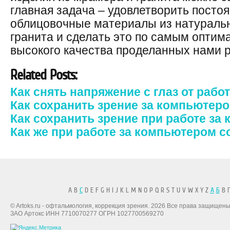
главная задача – удовлетворить посто
облицовочные материалы из натуральн
гранита и сделать это по самым оптим
высокого качества проделанных нами р
Related Posts:
Как снять напряжение с глаз от раб
Как сохранить зрение за компьютер
Как сохранить зрение при работе за
Как же при работе за компьютером с
A B
C
D E F G H I J K L M N O P Q R S T U V W X Y Z
А
Б
В Г
© Artoks.ru - офтальмология, коррекция зрения. 2026 Все права защищены
ЗАО Артокс ИНН 7710070277 ОГРН 1027700569270