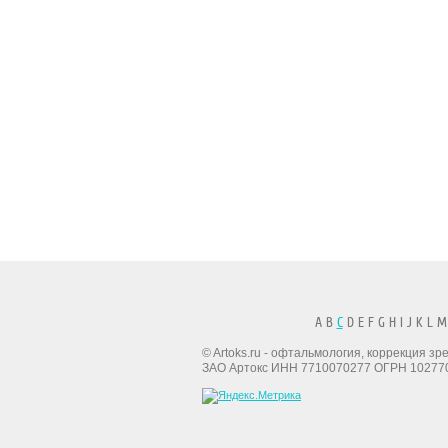
A B
C
D E F G H I J K L M
© Artoks.ru - офтальмология, коррекция з
ЗАО Артокс ИНН 7710070277 ОГРН 10277