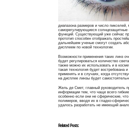
диапазона размеров и число пикселей, 
саморегулирующиеся солнцезащитные о
функций. Существующий уже сейчас про
прототип способен отображать простей
дальнейшем ученые смогут создать аб
дисплеем по новой технологии.
Возможности применения таких линз оч
будет регулироваться количество света
также можно их использовать и в косме
такая технология будет востребована и
применять и в случаях, когда отсутств
на дисплее линзы будет самостоятельн
Жель де Смет, главный руководитель п
информации тем, что чаще всего гибки
особенно если они не сферические, чт
полимеров, вводя их в гладко-сферичес
удалось разработать не имеющий анало
Related Posts: