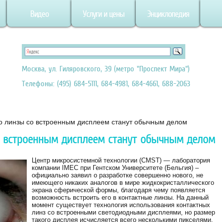
Видео
Услуги и цены
Энциклопедия
Москва, ул. Гиляровского, 39 (метро "Проспект Мира")
Телефоны: (495) 684-5111, 684-4981, 684-4661, 688-2063
о линзы со встроенным дисплеем станут обычным делом
о встроенным дисплеем станут обычным делом
Центр микросистемной технологии (CMST) — лаборатория
компании IMEC при Гентском Университете (Бельгия) –
официально заявил о разработке совершенно нового, не
имеющего никаких аналогов в мире жидкокристаллического
экрана сферической формы, благодаря чему появляется
возможность встроить его в контактные линзы. На данный
момент существует технология использования контактных
линз со встроенными светодиодными дисплеями, но размер
такого дисплея исчисляется всего несколькими пикселями.