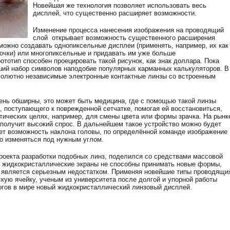
Новейшая же технология позволяет использовать весь
дисплей, что существенно расширяет возможности.
Изменение процесса нанесения изображения на проводящий
слой открывает возможность существенного расширения
можно создавать однопиксельные дисплеи (применять, например, их как
чки) или многопиксельные и придавать им уже больше
тотип способен проецировать такой рисунок, как знак доллара. Пока
ший набор символов наподобие популярных карманных калькуляторов. В
солютно независимые электронные контактные линзы со встроенным
ень обширны, это может быть медицина, где с помощью такой линзы
, поступающего к поврежденной сетчатке, помогая ей восстановиться,
тических целях, например, для смены цвета или формы зрачка. На рынк
 получит высокий спрос. В дальнейшем такое устройство можно будет
ует возможность наклона головы, по определённой команде изображение
о изменяться под нужным углом.
роекта разработки подобных линз, поделился со средствами массовой
е жидкокристаллические экраны не способны принимать новые формы,
о является серьезным недостатком. Применяя новейшие типы проводящи
кую ячейку, ученым из университета после долгой и упорной работы
гов в мире новый жидкокристаллический линзовый дисплей.