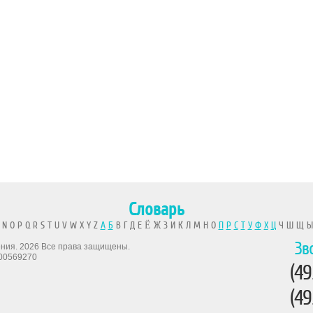
Словарь
 N O P Q R S T U V W X Y Z
А
Б
В Г Д Е Ё Ж З И К Л М Н О
П
Р
С
Т
У
Ф
Х
Ц
Ч Ш Щ 
Зв
рения. 2026 Все права защищены.
00569270
(49
(49