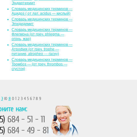
Эндартериит
Словарь медицинских терминов —
Ацидоз ( от лат. асidus — кислый)
Словарь медицинских терминов —
Эпидидимит
Словарь медицинских терминов —
Флегмона (от гpeч. phlegma —
огонь, жар)
Словарь медицинских терминов —
Атрофия (от греч. trophe —
питание, atropheo — гасну)
Словарь медицинских терминов —
Тромбоз — (от греч. thrombos —
сгусток)
Ы
Э
Ю
Я
0 1 2 3 4 5 6 7 8 9
оните нам:
5)
684 - 51 - 11
5)
684 - 49 - 81