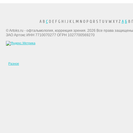
A B
C
D E F G H I J K L M N O P Q R S T U V W X Y Z
А
Б
В Г
© Artoks.ru - офтальмология, коррекция зрения. 2026 Все права защищены
ЗАО Артокс ИНН 7710070277 ОГРН 1027700569270
Разное