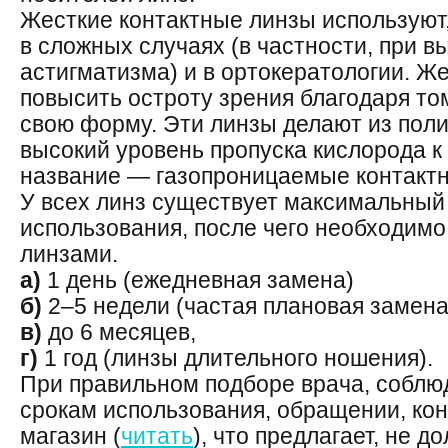
Жесткие контактные линзы используют,
в сложных случаях (в частности, при в
астигматизма) и в ортокератологии. Ж
повысить остроту зрения благодаря то
свою форму. Эти линзы делают из пол
высокий уровень пропуска кислорода к 
название — газопроницаемые контакт
У всех линз существует максимальный
использования, после чего необходим
линзами.
а)
1 день (ежедневная замена)
б)
2–5 недели (частая плановая замена
в)
до 6 месяцев,
г)
1 год (линзы длительного ношения).
При правильном подборе врача, соблю
срокам использования, обращении, ко
магазин (
читать
), что предлагает, не 