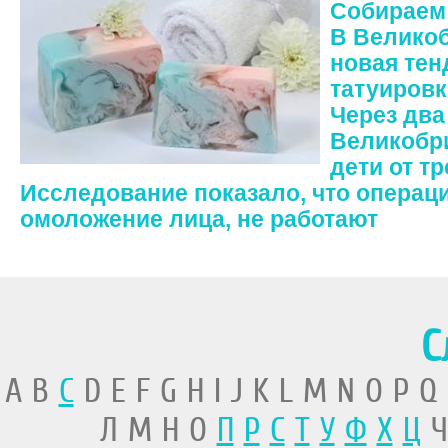
Собираем 
В Велико
новая тен
татуировк
Через два
Великобри
дети от т
Исследование показало, что операц
омоложение лица, не работают
С
A B
C
D E F G H I J K L M N O P Q
Л М Н О
П
Р
С
Т
У
Ф
Х
Ц
Ч