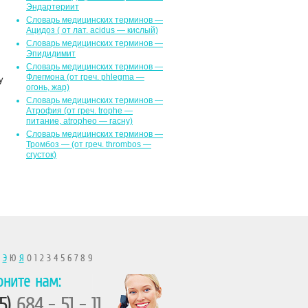
Эндартериит
Словарь медицинских терминов —
Ацидоз ( от лат. асidus — кислый)
Словарь медицинских терминов —
Эпидидимит
Словарь медицинских терминов —
Флегмона (от гpeч. phlegma —
у
огонь, жар)
Словарь медицинских терминов —
Атрофия (от греч. trophe —
питание, atropheo — гасну)
Словарь медицинских терминов —
Тромбоз — (от греч. thrombos —
сгусток)
Ы
Э
Ю
Я
0 1 2 3 4 5 6 7 8 9
оните нам:
5)
684 - 51 - 11