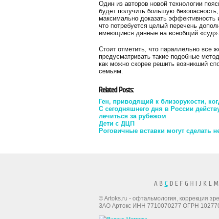
Один из авторов новой технологии пояс
будет получить большую безопасность, т
максимально доказать эффективность и
что потребуется целый перечень допол
имеющиеся данные на всеобщий «суд»
Стоит отметить, что параллельно все ж
предусматривать такие подобные метод
как можно скорее решить возникший спо
семьям.
Related Posts:
Ген, приводящий к близорукости, ког
С сегодняшнего дня в России действ
лечиться за рубежом
Дети с ДЦП
Роговичные вставки могут сделать 
A B
C
D E F G H I J K L M
© Artoks.ru - офтальмология, коррекция з
ЗАО Артокс ИНН 7710070277 ОГРН 10277