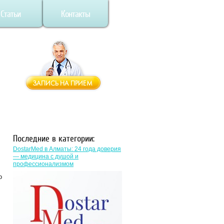
Статьи
Контакты
Последние в категории:
DostarMed в Алматы: 24 года доверия
— медицина с душой и
профессионализмом
о