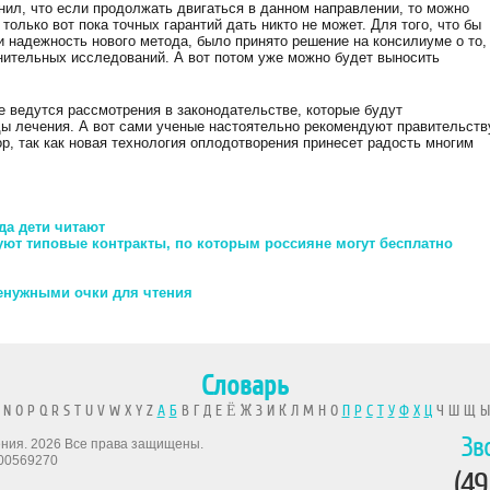
нил, что если продолжать двигаться в данном направлении, то можно
олько вот пока точных гарантий дать никто не может. Для того, что бы
 надежность нового метода, было принято решение на консилиуме о то,
нительных исследований. А вот потом уже можно будет выносить
.
е ведутся рассмотрения в законодательстве, которые будут
ы лечения. А вот сами ученые настоятельно рекомендуют правительств
р, так как новая технология оплодотворения принесет радость многим
да дети читают
уют типовые контракты, по которым россияне могут бесплатно
ненужными очки для чтения
Словарь
 N O P Q R S T U V W X Y Z
А
Б
В Г Д Е Ё Ж З И К Л М Н О
П
Р
С
Т
У
Ф
Х
Ц
Ч Ш Щ 
Зв
рения. 2026 Все права защищены.
00569270
(49