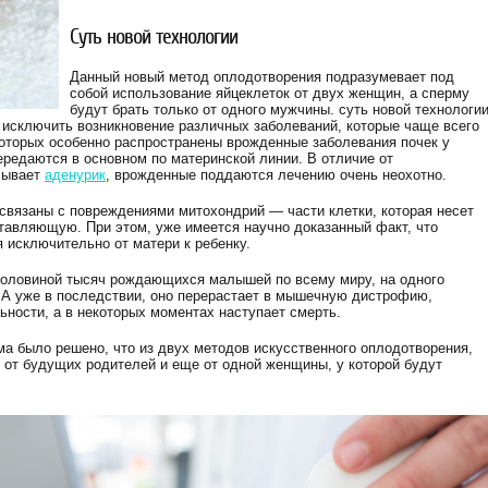
Суть новой технологии
Данный новый метод оплодотворения подразумевает под
собой использование яйцеклеток от двух женщин, а сперму
будут брать только от одного мужчины. суть новой технологи
 исключить возникновение различных заболеваний, которые чаще всего
которых особенно распространены врожденные заболевания почек у
ередаются в основном по материнской линии. В отличие от
сывает
аденурик
, врожденные поддаются лечению очень неохотно.
 связаны с повреждениями митохондрий — части клетки, которая несет
ставляющую. При этом, уже имеется научно доказанный факт, что
исключительно от матери к ребенку.
половиной тысяч рождающихся малышей по всему миру, на одного
 А уже в последствии, оно перерастает в мышечную дистрофию,
ьности, а в некоторых моментах наступает смерть.
ма было решено, что из двух методов искусственного оплодотворения,
 от будущих родителей и еще от одной женщины, у которой будут