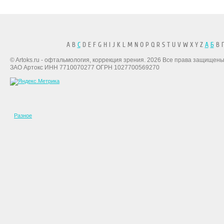
A B
C
D E F G H I J K L M N O P Q R S T U V W X Y Z
А
Б
В Г
© Artoks.ru - офтальмология, коррекция зрения. 2026 Все права защищены
ЗАО Артокс ИНН 7710070277 ОГРН 1027700569270
Разное