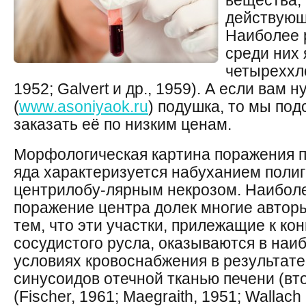
вещества,
действующ
Наиболее 
среди них 
четыреххло
1952; Galvert и др., 1959). А если вам 
(
www.asoniyaok.ru
) подушка, то мы по
заказать её по низким ценам.
Морфологическая картина поражения п
яда характеризуется набуханием полиг
центрилобу-лярным некрозом. Наибол
поражение центра долек многие автор
тем, что эти участки, прилежащие к ко
сосудистого русла, оказываются в наи
условиях кровоснабжения в результате
синусоидов отечной тканью печени (в
(Fischer, 1961; Maegraith, 1951; Wallach 