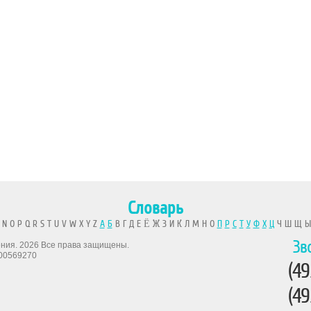
Словарь
 N O P Q R S T U V W X Y Z
А
Б
В Г Д Е Ё Ж З И К Л М Н О
П
Р
С
Т
У
Ф
Х
Ц
Ч Ш Щ 
Зв
рения. 2026 Все права защищены.
00569270
(49
(49