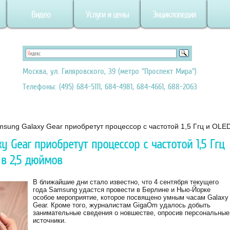
Видео
Услуги и цены
Энциклопедия
Москва, ул. Гиляровского, 39 (метро "Проспект Мира")
Телефоны: (495) 684-5111, 684-4981, 684-4661, 688-2063
sung Galaxy Gear приобретут процессор с частотой 1,5 Ггц и OLE
 Gear приобретут процессор с частотой 1,5 Ггц
в 2,5 дюймов
В ближайшие дни стало известно, что 4 сентября текущего
года Samsung удастся провести в Берлине и Нью-Йорке
особое мероприятие, которое посвящено умным часам Galaxy
Gear. Кроме того, журналистам GigaOm удалось добыть
занимательные сведения о новшестве, опросив персональные
источники.