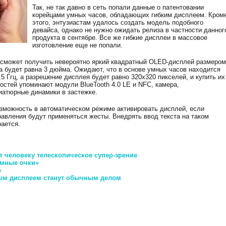
Так, не так давно в сеть попали данные о патентовании
корейцами умных часов, обладающих гибким дисплеем. Кром
этого, энтузиастам удалось создать модель подобного
девайса, однако не нужно ожидать релиза в частности данног
продукта в сентябре. Все же гибкие дисплеи в массовое
изготовление еще не попали.
 сможет получить невероятно яркий квадратный OLED-дисплей размером
а будет равна 3 дюйма. Ожидают, что в основе умных часов находится
5 Ггц, а разрешение дисплея будет равно 320х320 пикселей, и купить их
ностей упоминают модули BlueTooth 4.0 LE и NFC, камера,
иатюрные динамики в застежке.
зможность в автоматическом режиме активировать дисплей, если
правления будут применяться жесты. Внедрять ввод текста на таком
ается.
 человеку телескопическое супер-зрение
умные очки»
e
ным дисплеем станут обычным делом