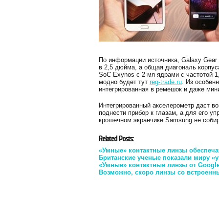
По информации источника, Galaxy Gear
в 2,5 дюйма, а общая диагональ корпус
SoC Exynos с 2-мя ядрами с частотой 1,
модно будет тут
reg-trade.ru
. Из особен
интегрированная в ремешок и даже мин
Интегрированный акселерометр даст во
поднести прибор к глазам, а для его у
крошечном экранчике Samsung не собир
Related Posts:
«Умные» контактные линзы обеспечат
Британские ученые показали миру «
«Умные» контактные линзы от Googl
Возможно, скоро линзы со встроен