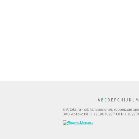
A B
C
D E F G H I J K L M
© Artoks.ru - офтальмология, коррекция з
ЗАО Артокс ИНН 7710070277 ОГРН 10277