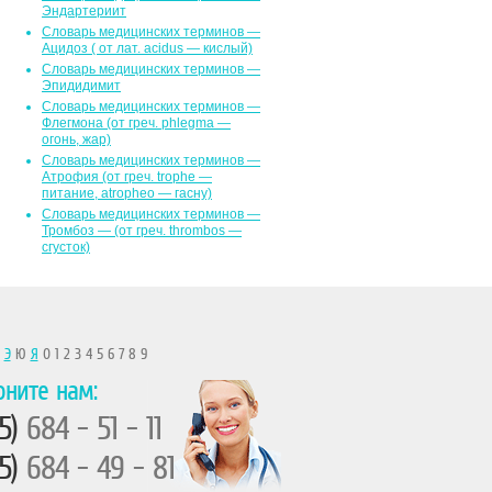
Эндартериит
Словарь медицинских терминов —
Ацидоз ( от лат. асidus — кислый)
Словарь медицинских терминов —
Эпидидимит
Словарь медицинских терминов —
Флегмона (от гpeч. phlegma —
огонь, жар)
Словарь медицинских терминов —
Атрофия (от греч. trophe —
питание, atropheo — гасну)
Словарь медицинских терминов —
Тромбоз — (от греч. thrombos —
сгусток)
Ы
Э
Ю
Я
0 1 2 3 4 5 6 7 8 9
оните нам:
5)
684 - 51 - 11
5)
684 - 49 - 81