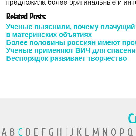
предложила более оригинальные и инт
Related Posts:
Ученые выяснили, почему плачущий 
в материнских объятиях
Более половины россиян имеют про
Ученые применяют ВИЧ для спасени
Беспорядок развивает творчество
С
A B
C
D E F G H I J K L M N O P Q