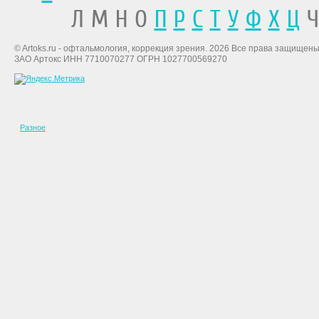
Л М Н О
П
Р
С
Т
У
Ф
Х
Ц
Ч
© Artoks.ru - офтальмология, коррекция зрения. 2026 Все права защищены
ЗАО Артокс ИНН 7710070277 ОГРН 1027700569270
Разное