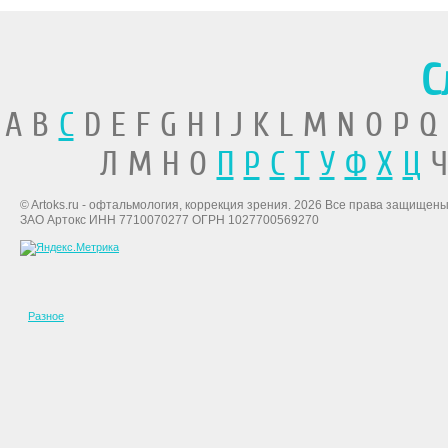
С
A B
C
D E F G H I J K L M N O P Q
Л М Н О
П
Р
С
Т
У
Ф
Х
Ц
Ч
© Artoks.ru - офтальмология, коррекция зрения. 2026 Все права защищены
ЗАО Артокс ИНН 7710070277 ОГРН 1027700569270
Разное