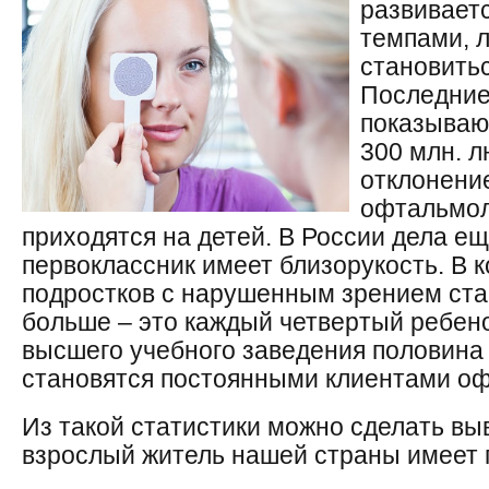
развивает
темпами, 
становить
Последние
показываю
300 млн. 
отклонени
офтальмоло
приходятся на детей. В России дела е
первоклассник имеет близорукость. В 
подростков с нарушенным зрением стан
больше – это каждый четвертый ребено
высшего учебного заведения половина
становятся постоянными клиентами оф
Из такой статистики можно сделать вы
взрослый житель нашей страны имеет 