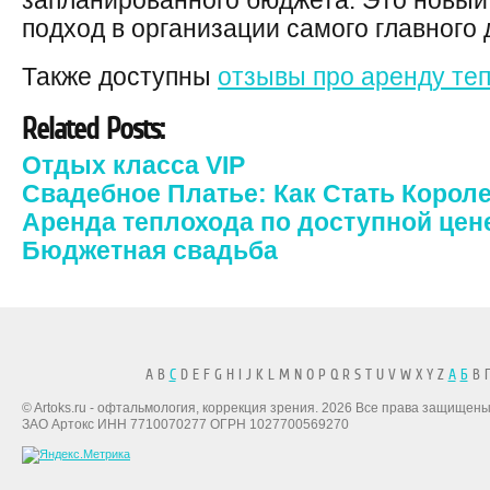
запланированного бюджета. Это новый
подход в организации самого главного
Также доступны
отзывы про аренду те
Related Posts:
Отдых класса VIP
Свадебное Платье: Как Стать Корол
Аренда теплохода по доступной цен
Бюджетная свадьба
A B
C
D E F G H I J K L M N O P Q R S T U V W X Y Z
А
Б
В Г
© Artoks.ru - офтальмология, коррекция зрения. 2026 Все права защищены
ЗАО Артокс ИНН 7710070277 ОГРН 1027700569270