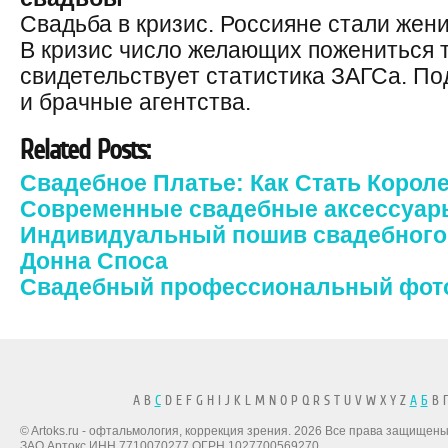
Свадьба в кризис. Россияне стали жени
В кризис число желающих пожениться 
свидетельствует статистика ЗАГСа. П
и брачные агентства.
Related Posts:
Свадебное Платье: Как Стать Корол
Современные свадебные аксессуар
Индивидуальный пошив свадебного 
Донна Споса
Свадебный профессиональный фот
A B
C
D E F G H I J K L M N O P Q R S T U V W X Y Z
А
Б
В Г
© Artoks.ru - офтальмология, коррекция зрения. 2026 Все права защищены
ЗАО Артокс ИНН 7710070277 ОГРН 1027700569270