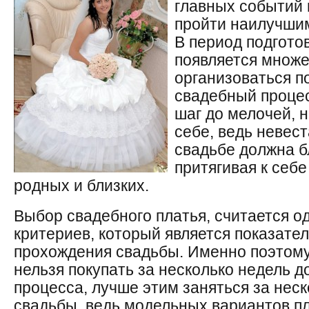
главных событий 
пройти наилучшим
В период подгото
появляется множес
организоваться п
свадебный проце
шаг до мелочей, н
себе, ведь невес
свадьбе должна бл
притягивая к себ
родных и близких.
Выбор свадебного платья, считается о
критериев, который является показате
прохождения свадьбы. Именно поэтому
нельзя покупать за несколько недель д
процесса, лучше этим заняться за нес
свадьбы, ведь модельных вариантов пл