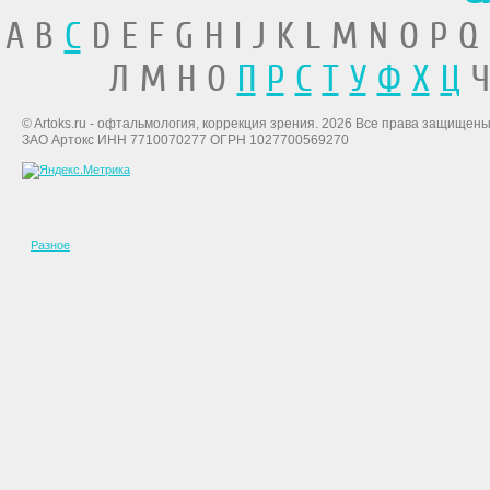
A B
C
D E F G H I J K L M N O P Q
Л М Н О
П
Р
С
Т
У
Ф
Х
Ц
Ч
© Artoks.ru - офтальмология, коррекция зрения. 2026 Все права защищены
ЗАО Артокс ИНН 7710070277 ОГРН 1027700569270
Разное