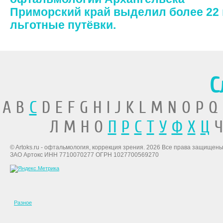
Приморский край выделил более 22
льготные путёвки.
С
A B
C
D E F G H I J K L M N O P Q
Л М Н О
П
Р
С
Т
У
Ф
Х
Ц
Ч
© Artoks.ru - офтальмология, коррекция зрения. 2026 Все права защищены
ЗАО Артокс ИНН 7710070277 ОГРН 1027700569270
Разное