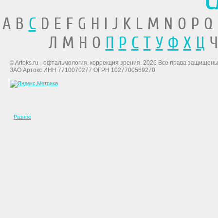
С
A B
C
D E F G H I J K L M N O P Q
Л М Н О
П
Р
С
Т
У
Ф
Х
Ц
Ч
© Artoks.ru - офтальмология, коррекция зрения. 2026 Все права защищены
ЗАО Артокс ИНН 7710070277 ОГРН 1027700569270
Разное