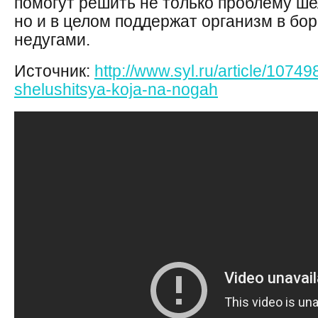
помогут решить не только проблему ше
но и в целом поддержат организм в бо
недугами.
Источник:
http://www.syl.ru/article/10749
shelushitsya-koja-na-nogah