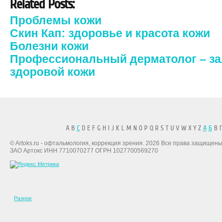
Related Posts:
Проблемы кожи
Скин Кап: здоровье и красота кожи
Болезни кожи
Профессиональный дерматолог – за
здоровой кожи
A B
C
D E F G H I J K L M N O P Q R S T U V W X Y Z
А
Б
В Г
© Artoks.ru - офтальмология, коррекция зрения. 2026 Все права защищены
ЗАО Артокс ИНН 7710070277 ОГРН 1027700569270
Разное