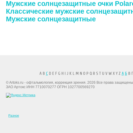
Мужские солнцезащитные очки Polar
Классические мужские солнцезащит
Мужские солнцезащитные
A B
C
D E F G H I J K L M N O P Q R S T U V W X Y Z
А
Б
В Г
© Artoks.ru - офтальмология, коррекция зрения. 2026 Все права защищены
ЗАО Артокс ИНН 7710070277 ОГРН 1027700569270
Разное