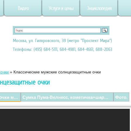
Видео
Услуги и цены
Энциклопедия
Москва, ул. Гиляровского, 39 (метро "Проспект Мира")
Телефоны: (495) 684-5111, 684-4981, 684-4661, 688-2063
очки
»
Классические мужские солнцезащитные очки
лнцезащитные очки
Классические солнцезащитные очки мужские.
Сумка Пума-Велнесс, кометичка+шарф+сумка «Бабочки», мужские очки «Энди».
Фото.