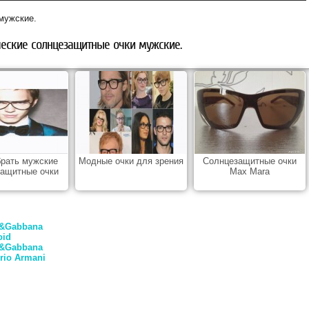
мужские.
еские солнцезащитные очки мужские.
брать мужские
Модные очки для зрения
Солнцезащитные очки
защитные очки
Max Mara
e&Gabbana
oid
e&Gabbana
io Armani