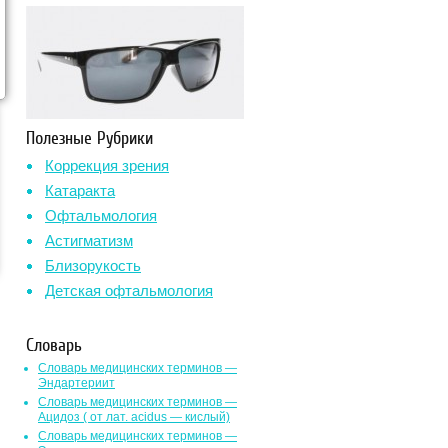
Полезные Рубрики
Коррекция зрения
Катаракта
Офтальмология
Астигматизм
Близорукость
Детская офтальмология
Словарь
Словарь медицинских терминов —
Эндартериит
Словарь медицинских терминов —
Ацидоз ( от лат. асidus — кислый)
Словарь медицинских терминов —