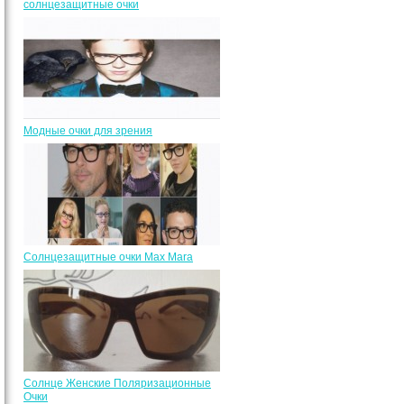
солнцезащитные очки
Модные очки для зрения
Солнцезащитные очки Max Mara
Солнце Женские Поляризационные
Очки