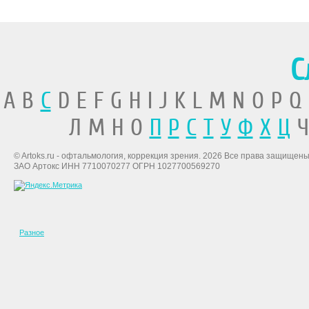
С
A B
C
D E F G H I J K L M N O P Q
Л М Н О
П
Р
С
Т
У
Ф
Х
Ц
Ч
© Artoks.ru - офтальмология, коррекция зрения. 2026 Все права защищены
ЗАО Артокс ИНН 7710070277 ОГРН 1027700569270
Разное