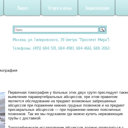
Видео
Услуги и цены
Энциклопедия
Москва, ул. Гиляровского, 39 (метро "Проспект Мира")
Телефоны: (495) 684-5111, 684-4981, 684-4661, 688-2063
мография
Первичная томография у больных этих двух групп преследует такж
выявление паравертебральных абсцессов, при этом правилом
является обследование на предмет возможных забрюшинных
абсцессов при поражении нижних грудных позвонков и на предмет
пресакральных абсцессов — при поражении нижних поясничных
позвонков. Так же мы подскажем где можно купить нержавеющие
трубы с доставкой.
Топографическое исследование абсцессов должно проводиться с