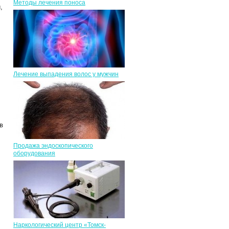
Методы лечения поноса
,
Лечение выпадения волос у мужчин
в
Продажа эндоскопического
оборудования
Наркологический центр «Томск-