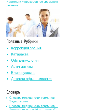
Нарколог» − проверенное временем
лечение
Полезные Рубрики
Коррекция зрения
Катаракта
Офтальмология
Астигматизм
Близорукость
Детская офтальмология
Словарь
Словарь медицинских терминов —
Эндартериит
Словарь медицинских терминов —
Ацидоз ( от лат. асidus — кислый)