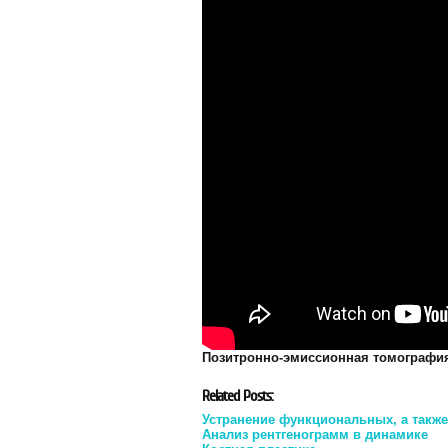
Позитронно-эмиссионная томографи
Related Posts:
Устранение функциональных, а такж
Анализ рентгенограмм в динамике