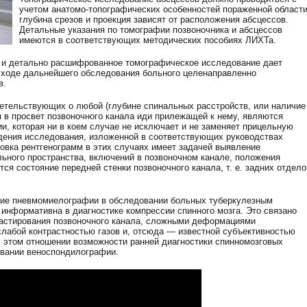
учетом анатомо-топографических особенностей пораженной области
глубина срезов и проекция зависят от расположения абсцессов.
Детальные указания по томографии позвоночника и абсцессов
имеются в соответствующих методических пособиях ЛИХТа.
е и детально расшифрованное томографическое исследование дает
 ходе дальнейшего обследования больного целенаправленно
в.
етельствующих о любой (глубине спинальных расстройств, или наличие
 в просвет позвоночного канала иди прилежащей к нему, являются
, которая ни в коем случае не исключает и не заменяет прицельную
дения исследования, изложенной в соответствующих руководствах
ровка рентгенограмм в этих случаях имеет задачей выявление
ьного пространства, включений в позвоночном канале, положения
ся состояние передней стенки позвоночного канала, т. е. задних отдело
ние пневмомиелографии в обследовании больных туберкулезным
 информативна в диагностике компрессии спинного мозга. Это связано
растирования позвоночного канала, сложными деформациями
слабой контрастностью газов и, отсюда — известной субъективностью
В этом отношении возможности ранней диагностики спинномозговых
овании веноспондилографии.