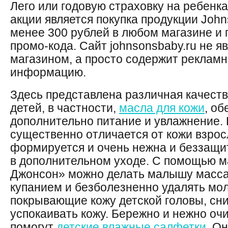
Лего или годовую страховку на ребенка
акции является покупка продукции John
менее 300 рублей в любом магазине и 
промо-кода. Сайт johnsonsbaby.ru не я
магазином, а просто содержит рекла
информацию.
Здесь представлена различная качеств
детей, в частности,
масла для кожи
, о
дополнительно питание и увлажнение.
существенно отличается от кожи взрос
формируется и очень нежна и беззащит
в дополнительном уходе. С помощью м
Джонсон» можно делать малышу масса
купанием и безболезненно удалять мо
покрывающие кожу детской головы, сн
успокаивать кожу. Бережно и нежно оч
помогут
детские влажные салфетки
. О