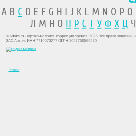
A B
C
D E F G H I J K L M N O P Q
Л М Н О
П
Р
С
Т
У
Ф
Х
Ц
Ч
© Artoks.ru - офтальмология, коррекция зрения. 2026 Все права защищены
ЗАО Артокс ИНН 7710070277 ОГРН 1027700569270
Разное