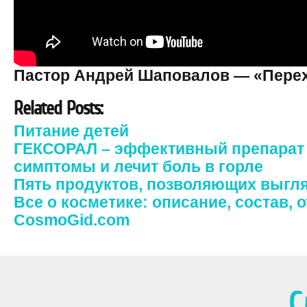
Пастор Андрей Шаповалов — «Перехо
Related Posts:
Питание детей
ГЕКСОРАЛ – эффективный препарат п
симптомы и лечит боль в горле
Пять продуктов, позволяющих выгл
Все о косметике: описание, состав,
CosmoGid.com
С