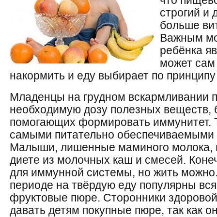
что пищев
строгий и
больше ви
Важным мо
ребёнка яв
может сам
накормить и еду выбирает по принцип
Младенцы на грудном вскармливании п
необходимую дозу полезных веществ, б
помогающих формировать иммунитет. Т
самыми питательно обеспечиваемыми с
Малыши, лишенные маминого молока, 
диете из молочных каш и смесей. Коне
для иммунной системы, но жить можно.
периоде на твёрдую еду популярны вс
фруктовые пюре. Сторонники здоровой
давать детям покупные пюре, так как 