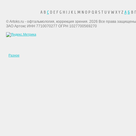
A B
C
D E F G H I J K L M N O P Q R S T U V W X Y Z
А
Б
В Г
© Artoks.ru - офтальмология, коррекция зрения. 2026 Все права защищены
ЗАО Артокс ИНН 7710070277 ОГРН 1027700569270
Разное