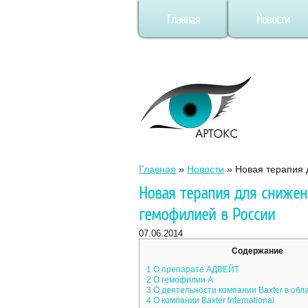
Главная
Новости
Главная
»
Новости
»
Новая терапия 
Новая терапия для снижен
гемофилией в России
07.06.2014
Содержание
1
О препарате АДВЕЙТ
2
О гемофилии А
3
О деятельности компании Baxter в обл
4
О компании Baxter International