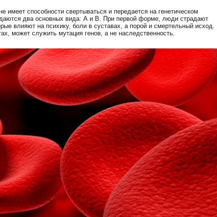
не имеет способности свертываться и передается на генетическом
аются два основных вида: А и В. При первой форме, люди страдают
ые влияют на психику, боли в суставах, а порой и смертельный исход.
тах, может служить мутация генов, а не наследственность.