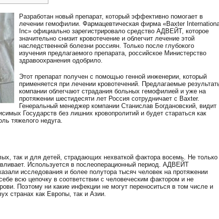
Разработан новый препарат, который эффективно помогает в
лечении гемофилии. Фармацевтическая фирма «Baxter Internationa
Inc» официально зарегистрировало средство АДВЕЙТ, которое
значительно снизит кровотечение и облегчит лечение этой
наследственной болезни россиян. Только после глубокого
изучения предлагаемого препарата, российское Министерство
здравоохранения одобрило.
Этот препарат получен с помощью генной инженерии, который
применяется при лечении кровотечений. Предлагаемые результат
компании облегчают страдания больных гемофилией и уже на
протяжении шестидесяти лет Россия сотрудничает с Baxter.
Генеральный менеджер компании Станислав Богдановский, видит
симых Государств без лишних кровопролитий и будет стараться как
ль тяжелого недуга.
ых, так и для детей, страдающих нехваткой фактора восемь. Не только
навливает. Используется в послеоперационный период. АДВЕЙТ
казали исследования и более полутора тысяч человек на протяжении
 себе всю цепочку в соответствии с человеческим фактором и не
крови. Поэтому ни какие инфекции не могут переноситься в том числе и
х странах как Европы, так и Азии.