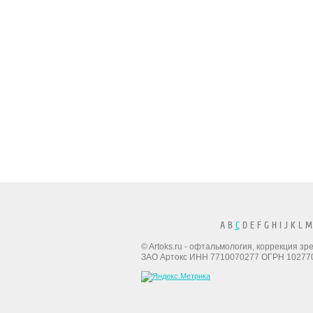
A B
C
D E F G H I J K L M
© Artoks.ru - офтальмология, коррекция з
ЗАО Артокс ИНН 7710070277 ОГРН 10277