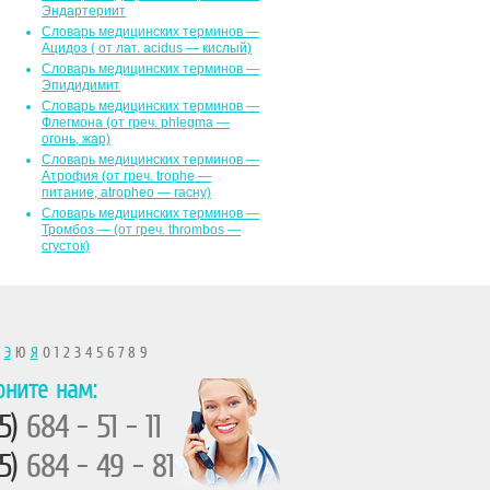
Эндартериит
Словарь медицинских терминов —
Ацидоз ( от лат. асidus — кислый)
Словарь медицинских терминов —
Эпидидимит
Словарь медицинских терминов —
Флегмона (от гpeч. phlegma —
огонь, жар)
Словарь медицинских терминов —
Атрофия (от греч. trophe —
питание, atropheo — гасну)
Словарь медицинских терминов —
Тромбоз — (от греч. thrombos —
сгусток)
Ы
Э
Ю
Я
0 1 2 3 4 5 6 7 8 9
оните нам:
5)
684 - 51 - 11
5)
684 - 49 - 81