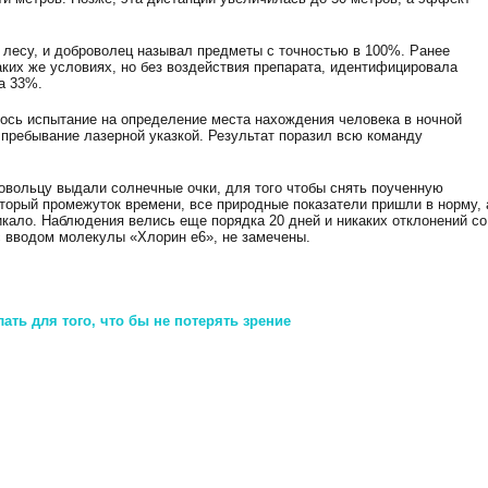
лесу, и доброволец называл предметы с точностью в 100%. Ранее
аких же условиях, но без воздействия препарата, идентифицировала
а 33%.
ось испытание на определение места нахождения человека в ночной
 пребывание лазерной указкой. Результат поразил всю команду
овольцу выдали солнечные очки, для того чтобы снять поученную
который промежуток времени, все природные показатели пришли в норму, 
икало. Наблюдения велись еще порядка 20 дней и никаких отклонений со
 вводом молекулы «Хлорин е6», не замечены.
ать для того, что бы не потерять зрение