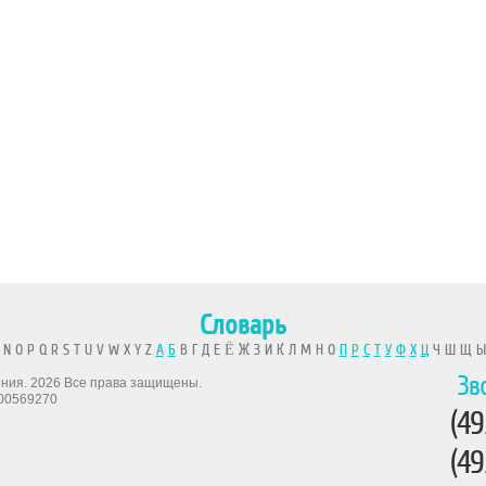
Словарь
 N O P Q R S T U V W X Y Z
А
Б
В Г Д Е Ё Ж З И К Л М Н О
П
Р
С
Т
У
Ф
Х
Ц
Ч Ш Щ 
Зв
рения. 2026 Все права защищены.
00569270
(49
(49