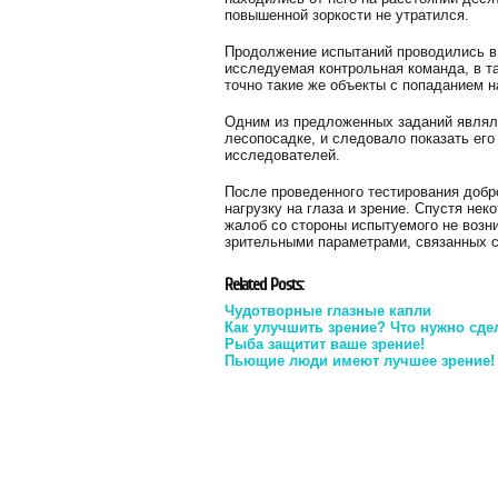
повышенной зоркости не утратился.
Продолжение испытаний проводились в 
исследуемая контрольная команда, в т
точно такие же объекты с попаданием н
Одним из предложенных заданий являл
лесопосадке, и следовало показать его
исследователей.
После проведенного тестирования добр
нагрузку на глаза и зрение. Спустя не
жалоб со стороны испытуемого не возн
зрительными параметрами, связанных с
Related Posts:
Чудотворные глазные капли
Как улучшить зрение? Что нужно сдел
Рыба защитит ваше зрение!
Пьющие люди имеют лучшее зрение!