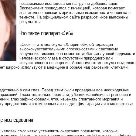
независимые исследования на группе добровольцев.
Эксперимент проводился с инъекцией, которая помогает
значительно повысить зрительные возможности человека в
темноте. На официальном сайте разработчиков выложены
результаты.
Что такое препарат «Се6»
«Се6» — это молекула «Хлорин е6», обладающая
высокочувствительными способностями к световому
излучению, именно она помогает добиться лучшей видимости
человеческого глаза в отсутствии природного или
искусственного освещения. Аналогичные молекулы выделяют
ент широко используют в медицине в борьбе над раковыми клетками.
едственно в сам глаз. Перед этим были проведены все необходимые
заражений. Глаза тщательно промыли, убрали малейшие загрязнения и
нии, глаз зафиксировали, чтоб избежать спонтанного моргания и
му предоставили затемненные линзы для фильтрации лишних световых
де исследования
 человек смог четко установить очертания предметов, которые
ти метров. Позже, эта дистанции увеличилась до 50 метров, а эффект