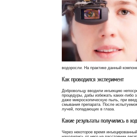
водоросли. На практике данный компон
Как проводился эксперимент
Добровольцу вводили инъекцию непоср
процедуры, дабы избежать каких-либо 
даже микроскопическую пыль, при введе
смывания препарата. После испытуемо
лучей, попадающих в глаза.
Какие результаты получились в хо
Через некоторое время инъецированный
находились от него на расстоянии деся