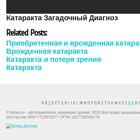
Катаракта Загадочный Диагноз
Related Posts:
Приобретенная и врожденная катара
Врожденная катаракта
Катаракта и потеря зрения
Катаракта
A B
C
D E F G H I J K L M N O P Q R S T U V W X Y Z
А
Б
В Г
© Artoks.ru - офтальмология, коррекция зрения. 2026 Все права защищены
ЗАО Артокс ИНН 7710070277 ОГРН 1027700569270