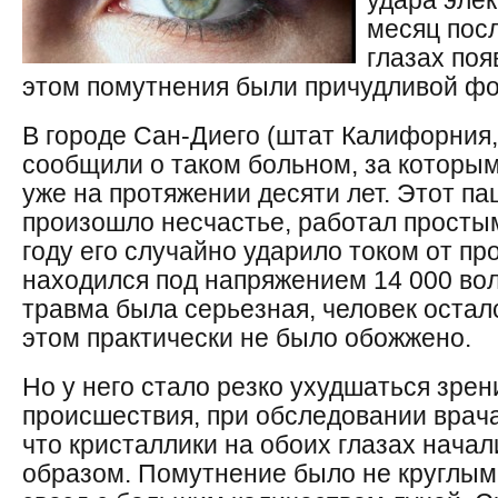
удара элек
месяц пос
глазах поя
этом помутнения были причудливой ф
В городе Сан-Диего (штат Калифорния
сообщили о таком больном, за которы
уже на протяжении десяти лет. Этот пац
произошло несчастье, работал простым
году его случайно ударило током от пр
находился под напряжением 14 000 воль
травма была серьезная, человек осталс
этом практически не было обожжено.
Но у него стало резко ухудшаться зрен
происшествия, при обследовании врач
что кристаллики на обоих глазах нача
образом. Помутнение было не круглым, 