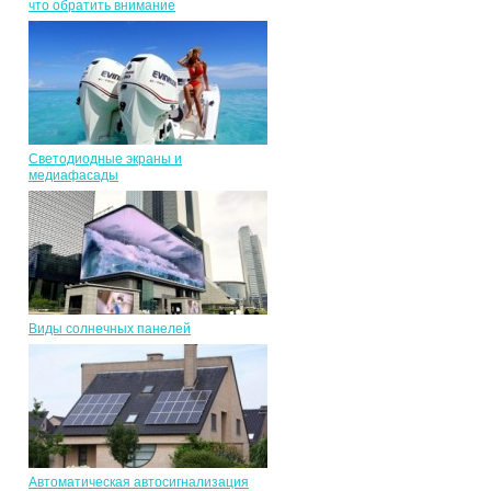
что обратить внимание
Светодиодные экраны и
медиафасады
Виды солнечных панелей
Автоматическая автосигнализация