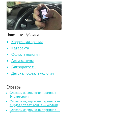
Полезные Рубрики
Коррекция зрения
Катаракта
Офтальмология
Астигматизм
Близорукость
Детская офтальмология
Словарь
Словарь медицинских терминов —
Эндартериит
Словарь медицинских терминов —
Ацидоз ( от лат. асidus — кислый)
Словарь медицинских терминов —