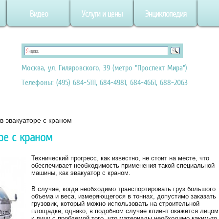
Видео
Услуги и цены
Энциклопедия
Москва, ул. Гиляровского, 39 (метро "Проспект Мира")
Телефоны: (495) 684-5111, 684-4981, 684-4661, 688-2063
в эвакуаторе с краном
ре с краном
Технический прогресс, как известно, не стоит на месте, что
обеспечивает необходимость применения такой специальной
машины, как эвакуатор с краном.
В случае, когда необходимо транспортировать груз большого
объема и веса, измеряющегося в тоннах, допустимо заказать
грузовик, который можно использовать на строительной
площадке, однако, в подобном случае клиент окажется лицом
к лицу с проблемой того, что материалы необходимо каким-то