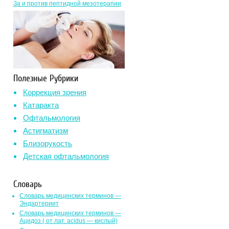
За и против пептидной мезотерапии
Полезные Рубрики
Коррекция зрения
Катаракта
Офтальмология
Астигматизм
Близорукость
Детская офтальмология
Словарь
Словарь медицинских терминов —
Эндартериит
Словарь медицинских терминов —
Ацидоз ( от лат. асidus — кислый)