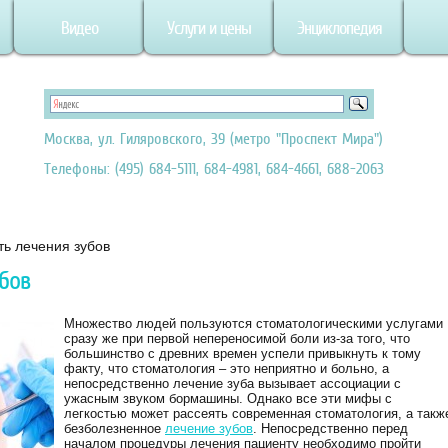
Видео
Услуги и цены
Энциклопедия
Москва, ул. Гиляровского, 39 (метро "Проспект Мира")
Телефоны: (495) 684-5111, 684-4981, 684-4661, 688-2063
ь лечения зубов
бов
Множество людей пользуются стоматологическими услугами
сразу же при первой непереносимой боли из-за того, что
большинство с древних времен успели привыкнуть к тому
факту, что стоматология – это неприятно и больно, а
непосредственно лечение зуба вызывает ассоциации с
ужасным звуком бормашины. Однако все эти мифы с
легкостью может рассеять современная стоматология, а такж
безболезненное
лечение зубов
. Непосредственно перед
началом процедуры лечения пациенту необходимо пройти